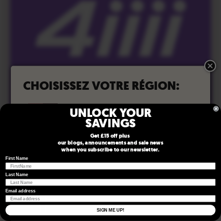
CHOISISSEZ VOTRE RÉGION:
UNLOCK YOUR
BENELUX & GERMANY
SAVINGS
Application 4iiii
Get £15 off plus
our blogs, announcements and sale news
CANADA & WORLD
when you subscribe to our newsletter.
First Name
ESPAÑA
Last Name
Email address
UNITED KINGDOM
SIGN ME UP!